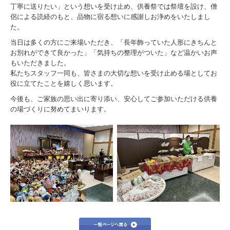
福利厚生
丁寧に送りたい」という想いを受け止め、供養祭では祭壇を設け、僧
侶による読経のもと、品物に宿る想いに感謝しお浄めをいたしまし
2025/01/26 新鮮野菜市(平柳）
た。
当日は多くの方にご来場いただき、「長年飾っていた人形にきちんと
2025/02/23.24 遺品供養祭（栃木、佐野、那須南）
お別れができて良かった」「気持ちの整理がついた」など温かいお声
もいただきました。
2025/02/23 新鮮野菜市 西水代
私たちスタッフ一同も、皆さまの大切な想いを受け止める場としてお
役に立てたことを嬉しく思います。
2025/03/07 やまがわ人形供養祭
今後も、ご家族の思い出に寄り添い、安心してご参加いただける供養
2025/03/07 仏壇サロン春彼岸
の場づくりに努めてまいります。
2025/03/02 マイナビ2026合同就職説明会
2025/03/13 就活生へのハラスメント防止
2025/03/16 やまがわ人形供養祭 開催当日
2025/03/18 第２回栃木奥様モニター会議
2025/3/18寄せ植え教室（佐野）