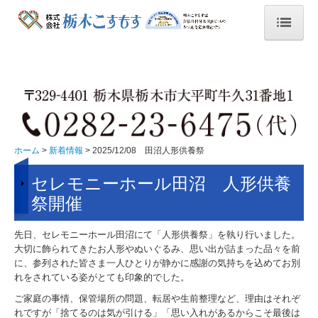
ホーム
新着情報
2024/11/17 遺品供養祭（大平）
栃木こすもす 北海道旅行 2泊３日
ホーム
新着情報
2025/12/08 田沼人形供養祭
2024/07/19 マナー日記
セレモニーホール田沼 人形供養
祭開催
2024/07/25.26 グリーフ研修
先日、セレモニーホール田沼にて「人形供養祭」を執り行いました。
2024/09/15 人形供養祭（平柳）
大切に飾られてきたお人形やぬいぐるみ、思い出が詰まった品々を前
に、参列された皆さま一人ひとりが静かに感謝の気持ちを込めてお別
2024/10/20 人形供養祭（大平）終活
れをされている姿がとても印象的でした。
2024/11/17 人形供養祭（田沼）
ご家庭の事情、保管場所の問題、転居や生前整理など、理由はそれぞ
れですが「捨てるのは気が引ける」「思い入れがあるからこそ最後は