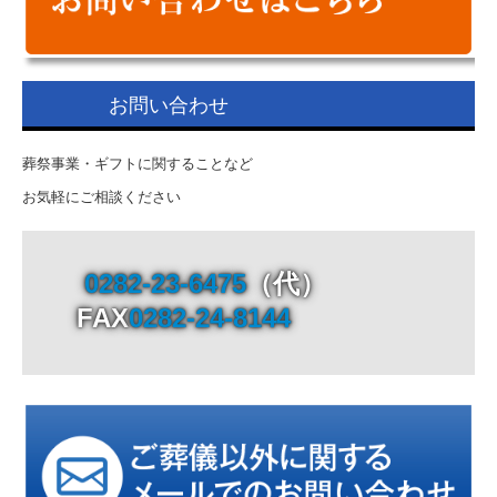
お問い合わせ
葬祭事業・ギフトに関することなど
お気軽にご相談ください
0282-23-6475
（代）

FAX
0282-24-8144