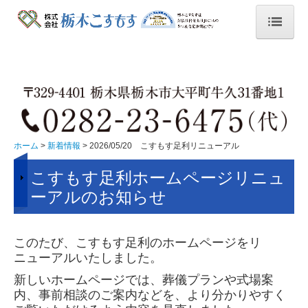
ホーム
新着情報
2024/11/17 遺品供養祭（大平）
栃木こすもす 北海道旅行 2泊３日
ホーム
新着情報
2026/05/20 こすもす足利リニューアル
2024/07/19 マナー日記
こすもす足利ホームページリニュ
ーアルのお知らせ
2024/07/25.26 グリーフ研修
2024/09/15 人形供養祭（平柳）
このたび、こすもす足利のホームページをリ
2024/10/20 人形供養祭（大平）終活
ニューアルいたしました。
新しいホームページでは、葬儀プランや式場案
2024/11/17 人形供養祭（田沼）
内、事前相談のご案内などを、より分かりやすく