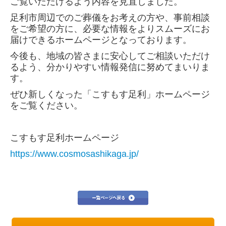
ご覧いただけるよう内容を見直しました。
福利厚生
足利市周辺でのご葬儀をお考えの方や、事前相談
2025/01/26 新鮮野菜市(平柳）
をご希望の方に、必要な情報をよりスムーズにお
届けできるホームページとなっております。
2025/02/23.24 遺品供養祭（栃木、佐野、那須南）
今後も、地域の皆さまに安心してご相談いただけ
2025/02/23 新鮮野菜市 西水代
るよう、分かりやすい情報発信に努めてまいりま
す。
2025/03/07 やまがわ人形供養祭
ぜひ新しくなった「こすもす足利」ホームページ
をご覧ください。
2025/03/07 仏壇サロン春彼岸
2025/03/02 マイナビ2026合同就職説明会
こすもす足利ホームページ
2025/03/13 就活生へのハラスメント防止
https://www.cosmosashikaga.jp/
2025/03/16 やまがわ人形供養祭 開催当日
2025/03/18 第２回栃木奥様モニター会議
2025/3/18寄せ植え教室（佐野）