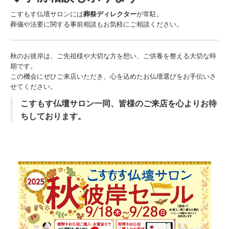
2025/03/24 日帰り芦野温泉ツアー
こすもす仏壇サロンには
葬祭ディレクター
が常駐。
葬儀や法要に関する事前相談もお気軽にご相談ください。
2025/04/15 日帰り芦野温泉ツアー
2025/04/21 第1回栃木奥様モニター会議
秋のお彼岸は、ご先祖様や大切な方を想い、ご供養を整える大切な時
期です。
2025/04/27 人形供養祭（いわふねホール）
この機会にぜひご来店いただき、心を込めたお仏壇選びをお手伝いさ
せてください。
2025/04/27 終活フェア（佐野）
こすもす仏壇サロン一同、皆様のご来店を心よりお待
2025/07/27 人形供養祭（やまがわホール）
ちしております。
2025/09/18 仏壇サロン秋彼岸セール
2025/09/25 マイナビインターンシップ
2025/11/16 マイナビインターンシップ 当日
2025/11/25 なす南遺品供養祭
2025/12/08 田沼人形供養祭