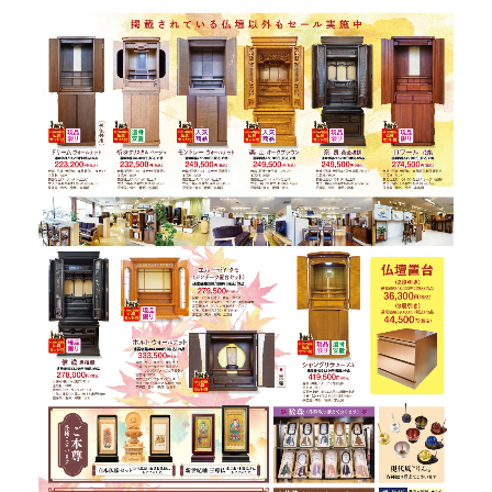
企業情報
採用情報
中途採用
パートアルバイト
アクセス
運営ホール
栃木エリア
佐野エリア
足利エリア
那須烏山・那珂川エリア