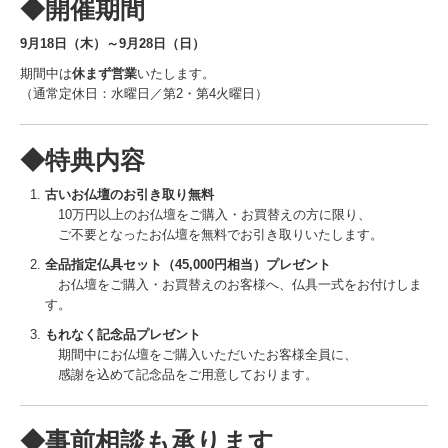
◆開催期間
福利厚生
9月18日（木）～9月28日（日）
2025/01/26 新鮮野菜市(平柳）
期間中は
休まず営業
いたします。
2025/02/23.24 遺品供養祭（栃木、佐野、那須南）
（通常定休日：水曜日／第2・第4火曜日）
2025/02/23 新鮮野菜市 西水代
◆特典内容
2025/03/07 やまがわ人形供養祭
古いお仏壇のお引き取り無料
2025/03/07 仏壇サロン春彼岸
10万円以上のお仏壇をご購入・お買替えの方に限り、
ご不要となったお仏壇を無料でお引き取りいたします。
2025/03/02 マイナビ2026合同就職説明会
全品指定仏具セット（45,000円相当）プレゼント
お仏壇をご購入・お買替えのお客様へ、仏具一式をお付けしま
2025/03/13 就活生へのハラスメント防止
す。
2025/03/16 やまがわ人形供養祭 開催当日
もれなく記念品プレゼント
期間中にお仏壇をご購入いただいたお客様全員に、
感謝を込めて記念品をご用意しております。
2025/03/18 第２回栃木奥様モニター会議
2025/3/18寄せ植え教室（佐野）
◆事前相談も承ります